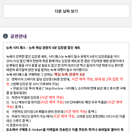
다른 날짜 보기
공연안내
뉴욕 시티 패스 - 뉴욕 핵심 관광지 6곳 입장권 할인 세트
뉴욕의 강력한 할인 입장권 세트, 시티 패스는 뉴욕의 필수 관광지 6곳의 입장권들을 거의
50% 이상 할인 해서 한번에 묶음 판매 하는 입장권 세트로 한 권만 구입하면 매번 관광지마다
오랫동안 줄을 서서 표를 살 필요도 없고 한 장씩 바코드만 찍고 들어가기만 하면 되는 편리함
때문에 휴가철에 완전 빛을 발하는 뉴욕 여행의 필수 아이템이다.
핵심 뉴욕 관광지 6곳
뉴욕 씨티패스를 구매하면 그 안에는:
시간 예약 가능
낮과 밤 2회 입장 가
1) 엠파이어 스테이트 빌딩 입장권 (86층 전망대,
,
능
-2번째 입장은 밤 10시 이후부터 가능)
+ 무료 오디오 투어 제공 (* Skip the line - 시티패스 소지자에 한해 보안 체크 후 티켓 구매
줄 설 필요없음!)
(시간 예약 가능)
2) 자연사 박물관 입장권
(시간 예약 가능)
(시간 예약
3) 9/11 메모리얼 뮤지엄
OR 인터래피트 해양 우주 박물관
가능)
중 택 1
시간 예약 가능
4) 구겐하임 뮤지엄 OR 록펠러 센터 전망대 (
) 중 택 1
시간 예약 가능
5) 자유의 여신상 섬까지 가는 페리(
, 크라운 입장 포함안됨) OR 2시간 서클
라인 크루즈 중 택 1
이 포함되어 있다.
오쇼에서 구매후 E-ticket을 이메일로 전송받고 이를 프린트 하거나 모바일로 열어서 즉