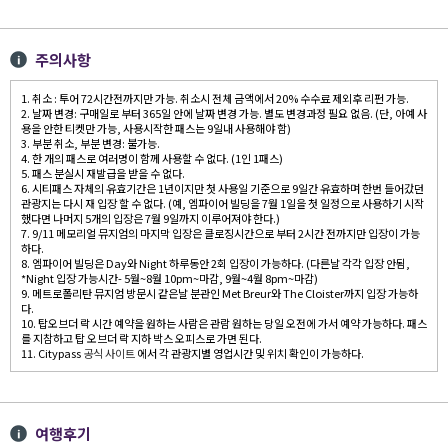
주의사항
1. 취소 : 투어 72시간전까지만 가능. 취소시 전체 금액에서 20% 수수료 제외후 리펀 가능.
2. 날짜 변경: 구매일로 부터 365일 안에 날짜 변경 가능. 별도 변경과정 필요 없음. (단, 아예 사
용을 안한 티켓만 가능, 사용시작한 패스는 9일내 사용해야 함)
3. 부분 취소, 부분 변경: 불가능.
4. 한 개의 패스로 여러명이 함께 사용할 수 없다. (1인 1패스)
5. 패스 분실시 재발급을 받을 수 없다.
6. 시티패스 자체의 유효기간은 1년이지만 첫 사용일 기준으로 9일간 유효하며 한번 들어갔던
관광지는 다시 재 입장 할 수 없다. (예, 엠파이어 빌딩을 7월 1일을 첫 일정으로 사용하기 시작
했다면 나머지 5개의 입장은 7월 9일까지 이루어져야 한다.)
7. 9/11 메모리얼 뮤지엄의 마지막 입장은 클로징시간으로 부터 2시간 전까지만 입장이 가능
하다.
8. 엠파이어 빌딩은 Day와 Night 하루동안 2회 입장이 가능하다. (다른날 각각 입장 안됨,
*Night 입장 가능시간- 5월~8월 10pm~마감, 9월~4월 8pm~마감)
9. 메트로폴리탄 뮤지엄 방문시 같은날 분관인 Met Breur와 The Cloister까지 입장 가능하
다.
10. 탑오브더 락 시간 예약을 원하는 사람은 관람 원하는 당일 오전에 가서 예약 가능하다. 패스
를 지참하고 탑 오브더 락 지하 박스 오피스로 가면 된다.
11. Citypass
공식 사이트
에서 각 관광지별 영업시간 및 위치 확인이 가능하다.
여행후기