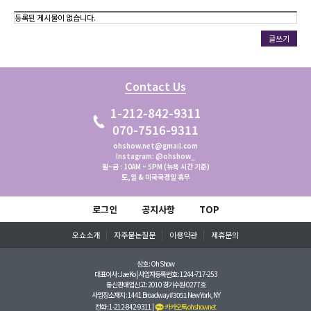
등록된 게시물이 없습니다.
글쓰기
Contact Us
1-212-842-9311
070-7516-9311
ohshow.net@gmail.com
Instagram: @ohshow_
월~금 : 10AM ~ 5PM (뉴욕 시간 기준)
토,일 & 미국국경일 휴무
로그인
공지사항
TOP
오쇼소개
자주묻는질문
이용약관
제휴문의
상호 : Oh Show
대표이사 : Jae Ko | 사업자등록번호 : 1244-717-253
통신판매업신고 : 2010 경기수원-0277호
사업장소재지 : 1441 Broadway #3051 New York, NY
전화 : 1-212-842-9311 |
카카오톡 ohshownet