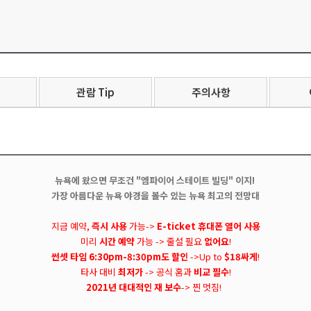
관람 Tip
주의사항
뉴욕에 왔으면 무조건 "엠파이어 스테이트 빌딩" 이지!
가장 아름다운 뉴욕 야경을 볼수 있는 뉴욕 최고의 전망대
지금 예약,
즉시 사용
가능->
E-ticket 휴대폰 열어 사용
미리
시간 예약
가능 -> 줄설 필요
없어요
!
썬셋 타임 6:30pm-8:30pm도 할인
->Up to
$18싸게
!
타사 대비
최저가
-> 공식 홈과
비교 필수
!
2021년 대대적인 재 보수
-> 찐 멋짐!