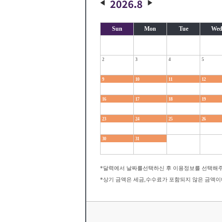
2026.8
Sun
Mon
Tue
We
2
3
4
5
9
10
11
12
16
17
18
19
23
24
25
26
30
31
*달력에서 날짜를선택하신 후 이용정보를 선택해주
*상기 금액은 세금,수수료가 포함되지 않은 금액이며