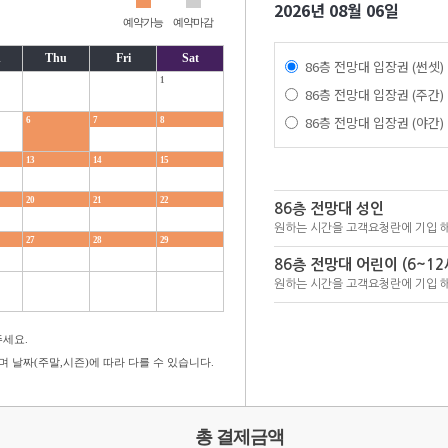
2026년 08월 06일
예약가능
예약마감
d
Thu
Fri
Sat
86층 전망대 입장권 (썬셋)
1
86층 전망대 입장권 (주간)
86층 전망대 입장권 (야간)
6
7
8
13
14
15
20
21
22
86층 전망대 성인
원하는 시간을 고객요청란에 기입 
27
28
29
86층 전망대 어린이 (6~12
원하는 시간을 고객요청란에 기입 
세요.
 날짜(주말,시즌)에 따라 다를 수 있습니다.
총 결제금액