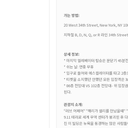
가는 방법:
20 West 34th Street, New York, NY 10
지하철
B, D, N, Q, or R 라인 34th St
상세 정보:
* 마지막 엘레베이터 탑승은 문닫기 45분
* 쉬는 날: 연중 무휴
* 입구로 들어와 에스컬레이터를 타고 2
* 티켓을 소지했던 안했던 모든 입장객은 
* 86층 전망대 VS 102층 전망대- 위 
된다.
관광지 소개:
"러브 어페어" "해리가 샐리를 만났을때"
9.11 테러로 세계 무역 센터가 붕괴된 
진 이 빌딩은 뉴욕을 동경하는 많은 사람들