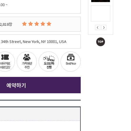
.00 ~
2,818장
 34th Street, New York, NY 10001, USA
바우쳐로
가족동반
오쇼단독
Best Price
바로입장
추천
진행
예약하기