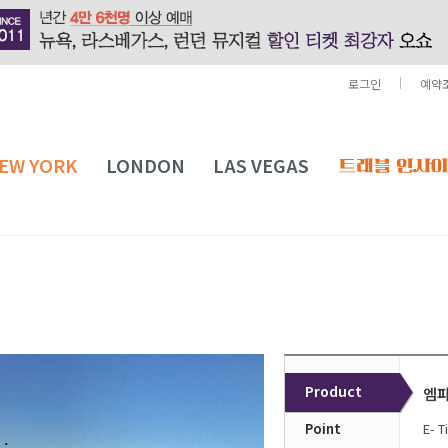
로그인
예약
EW YORK
LONDON
LAS VEGAS
Product
엠파
Point
E- 