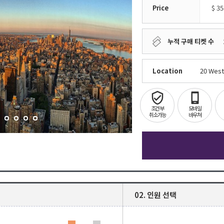
Price
$
35
누적 구매 티켓 수
Location
20 West
조건부
모바일
취소가능
바우쳐
02. 인원 선택