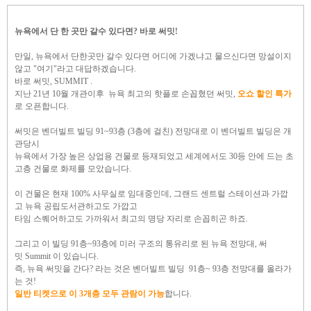
뉴욕에서 단 한 곳만 갈수 있다면? 바로 써밋!
만일,
뉴욕에서 단한곳만 갈수 있다면 어디에 가겠냐고 물
으신다면
망설이지
않고
"여기"라고
대답하겠습니다.
바로 써밋, SUMMIT .
지난 21년 10월 개관이후
뉴욕 최고의 핫플로 손꼽혔던 써밋,
오쇼 할인 특가
로 오픈합니다.
써밋은 벤더빌트 빌딩 91~93층 (3층에 걸친) 전망대로 이 벤더빌트 빌딩은
개
관당시
뉴욕에서 가장 높은 상업용 건물로 등재되었고
세계에서도 30등 안에 드는 초
고층 건물로
화제를 모았습니다.
이 건물은 현재 100% 사무실로 임대중인데, 그
랜드 센트럴 스테이션과 가깝
고
뉴욕 공립도서관하고도 가깝고
타임 스퀘어하고도 가까워서
최고의 명당 자리로 손꼽히곤 하죠.
그리고
이 빌딩 91층~93층에
미러 구조의
통유리로 된
뉴욕 전망대, 써
밋 Summit 이 있습니다.
즉, 뉴욕 써밋을 간다?
라는 것은
벤더빌트 빌딩
91층~ 93층 전망대를 올라가
는 것!
일반 티켓으로 이 3개층
모두 관람이 가능
합니다.