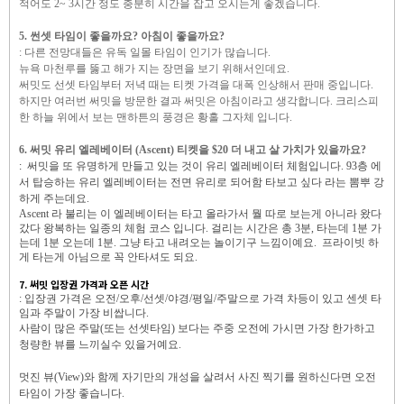
적어도 2~
3시간 정도
충분히 시간을 잡고 오시는게 좋겠습니다.
5. 썬셋 타임이 좋을까요? 아침이 좋을까요?
: 다른 전망대들은 유독 일몰 타임이 인기가 많습니다.
뉴욕 마천루를 뚫고 해가 지는 장면을
보기 위해서인데요.
써밋도 선셋 타임부터 저녁 때는
티켓 가격을 대폭 인상해서
판매 중입니다.
하지만 여러번 써밋을 방문한 결과
써밋은 아침이라고 생각합니다.
크리스피
한 하늘 위에서
보는 맨하튼의 풍경은 황홀 그자체 입니다.
6. 써밋 유리 엘레베이터 (Ascent) 티켓을 $20 더 내고 살 가치가 있을까요?
:
써밋을 또 유명하게 만들고 있는 것이
유리 엘레베이터 체험입니다.
93층 에
서 탑승하는 유리 엘레베이터는
전면 유리로 되어
함 타보고 싶다
라는 뽐뿌 강
하게 주는데요.
Ascent 라 불리는
이 엘레베이터는 타고 올라가서
뭘 따로 보는게 아니라
왔다
갔다
왕복하는 일종의 체험 코스 입니다.
걸리는 시간은 총 3분,
타는데 1분 가
는데 1분 오는데 1분.
그냥 타고 내려오는
놀이기구 느낌이예요. 프라이빗 하
게 타는게 아님으로 꼭 안타셔도 되요.
7. 써밋 입장권 가격과 오픈 시간
: 입장권 가격은 오전/오후/선셋/야경/평일/주말으로
가격 차등이 있고 센셋 타
임과 주말이 가장 비쌉니다.
사람이 많은 주말(또는 선셋타임) 보다는 주중 오전에 가시면 가장 한가하고
청량한 뷰를 느끼실수 있을거예요.
멋진 뷰(View)와 함께 자기만의 개성을 살려서 사진 찍기를 원하신다면 오전
타임이 가장 좋습니다.