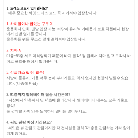
2. 드레스 코드가 있다면서요?
: 매우 중요한
써밋 드레스 코드 꼭
지키셔야 입장합니다~
1. 하이힐이나 굽있는 구두 X
운동화나 단화, 맨발 입장 가능.
바닦이 유리!이기때문에 보호 차원에서
현장
에서 신발 덮개를 줍니다.
운동화든 뭐든 무조건 덮개 걸치셔야 입장됩니다.
2. 치마 X
91층~93층 서로 미러링되기 때문에 바지 필착!
정 급해서 치마 입고 도착시
바
이크 숏츠를 현장서 빌려줍니다.
3. 선글라스 필수! 필수!
사방이 통유리, 거울
너무 눈이 부시거든요.
역시 없다면 현장서 빌릴수 있습
니다. (나중에 반납)
3. 91층까지 엘레베이터 탑승 시간은요?
:
지상에서 91층까지 단 45초에 올라갑니다.
엘에베이터 내부도 모두 거울로
장식!
눈 깜짝할 사이
91층 도착하니 멀미는 넣어두세요.
4. 써밋 관람 예상 시간은요?
: 써밋은 뷰 관람도 관람이지만 각 전시실을 걸처 3개층을 관람하는 거라 할게
되게 많아요.