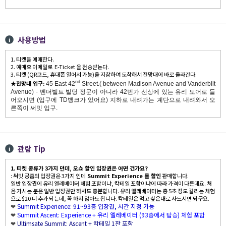
사용방법
1. 티켓을 예매한다.
2. 예매후 이메일로 E-Ticket 을 전송받는다.
3. 티켓 (QR코드, 휴대폰 열어서 가능)을 지참하여 도착해서 전망대에 바로 올라간다.
★
전망대 입구:
nd
45 East 42
Street.( between Madison Avenue and Vanderbilt
Avenue) - 벤더빌트 빌딩 정문이 아니라 42번가 선상에 있는 유리 도어로 들
어오시면 (입구에 TD뱅크가 있어요) 지하로 내려가는 계단으로 내려와서 오
른쪽이 써밋 입구.
관람 Tip
1. 티켓 종류가 3가지 던데, 오쇼 할인 입장권은 어떤 건가요?
: 써밋 공홈의 입장권은 3가지 인데
Summit Experience 를 할인
판매합니다.
일반 입장권에 유리 엘레베이터 체험 포함이냐, 칵테일 포함이냐에 따라 가격이 다른데요. 처
음 가시는 분은 일반 입장권만 하셔도 충분합니다. 유리 엘레베이터는 총 5초 정도 걸리는 체험
으로 $20 더 추가 되는데, 꼭 하지 않아도 됩니다. 칵테일은 먹고 싶은대로 사드시면 되구요.
Summit Experience: 91~93층 입장권, 시간 지정 가능
❤
Summit Ascent: Experience + 유리 엘레베이터 (93층에서 탑승) 체험 포함
❤
Ultimsate Summit: Ascent + 칵테일 1잔 포함
❤