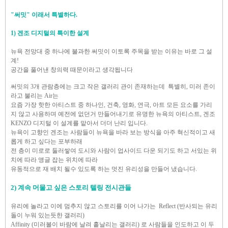
"써밋" 이래서 특별하다.
1) 겐조 디지털의 특이한 설계
뉴욕 전망대 중 하나에 불과한 써밋이 이토록
주목을 받는 이유는
바로 그 설
계!
공간을 풀어낸 창의력
때문이라고 생각됩니다
써밋의 3개 관람층에는
크고 작은 갤러리 관이 존재하는데
특별히, 미러 존이
라고 불리는 Air는
요즘 가장 핫한 아티스트 중 하나인,
건축, 영화, 연극, 아트
모든 요소를 가리
지 않고 사용하며
예전에 없던거 만들어내기로
유명한 뉴욕의 아티스트, 겐조
KENZO 디지털
이 설계를 맡아서 더더 난리 입니다.
뉴욕이 고향인 겐조는
사람들이 뉴욕을 바라 보는 방식을
아주 혁신적이고 새
롭게 하고 싶다는 포부하래
전 층이 미로로 둘러쌓여
도시와 사람이
업사이드 다운 되기도 하고
서있는 위
치에 따라 앵글 잡는 위치에 따라
유동적으로 재 배치 될수 있도록 하는
멋진 유리성을 만들어 냈습니다.
2) 계속 머물고 싶은 스토리 텔링 전시관들
유리에 놀라고 이에 멈추지 않고
스토리를 이어 나가는
Reflect (반사되는 유리
돌이 누워 있는듯한 갤러리)
Affinity (미러볼이 바람에 날려 흩날리는 갤러리)
로 사람들을 인도하고
이 두