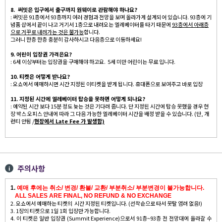
8. 써밋은 입구에서 출구까지 원웨이로 관람해야 하나요?
: 써밋은 91층에서 93층까지 여러 경험과 전망을 보며 올라가게 설계되어 있습니다. 93층에 기
념품 샵에서 끝이 나고 거기서 1층으로 내려오는 엘레베이터를 타기 때문에
93층에서 아래층
으로 거꾸로 내려가는 것은 불가능
합니다.
그러니 한층 한층 충분히 감사하시고 다음층으로 이동하세요!
9. 어린이 입장권 가격은요?
: 6세 이상부터는 입장권을 구매해야 하고요. 5세 미만 어린이는 무료 입니다.
10. 티켓은 어떻게 받나요?
: 오쇼에서 예매하시면 시간 지정된 이티켓을 받게 됩니다. 휴대폰으로 보여주고 바로 입장
11. 지정된 시간에 엘레베이터 탑승을 못하면 어떻게 되나요?
: 예약된 시간 보다 15분 정도 늦는 것은 기다려 줍니다. 단 지정된 시간에 탑승 못했을 경우 현
장 박스 오피스 안내에 따라 그 다음 가능한 엘레베이터 시간을 배정 받을 수 있습니다. (단, 개
런티 안됨 /
현장에서 Late Fee 가 발생함)
주의사항
1.
예매 후에는 취소/ 변경/ 환불/ 교환/ 부분취소/ 부분변경이 불가능합니다.
ALL SALES ARE FINAL, NO REFUND & NO EXCHANGE
2. 오쇼에서 예매하는 티켓의 시간 지정된 티켓입니다. (선착순으로 타서 못탈 염려 없음!)
3. 1장의 티켓으로 1일 1회 입장만 가능합니다.
4. 이 티켓은 일반 입장권 (Summit Experience)으로서 91층~93층 전 전망대에 올라갈 수