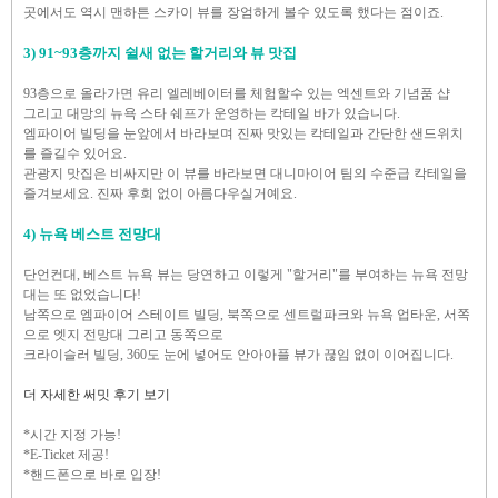
곳에서도 역시 맨하튼 스카이 뷰를 장엄하게
볼수 있도록 했다는 점이죠.
3) 91~93층까지 쉴새 없는 할거리와 뷰 맛집
93층으로 올라가면 유리 엘레베이터를 체험할수 있는 엑센트와 기념품 샵
그리고 대망의 뉴욕 스타 쉐프가 운영하는 칵테일 바가 있습니다.
엠파이어 빌딩을 눈앞에서 바라보며 진짜 맛있는 칵테일과 간단한 샌드위치
를 즐길수 있어요.
관광지 맛집은 비싸지만 이 뷰를 바라보면 대니마이어 팀의 수준급 칵테일을
즐겨보세요. 진짜 후회 없이 아름다우실거예요.
4) 뉴욕 베스트 전망대
단언컨대,
베스트 뉴욕 뷰는
당연하고
이렇게 "할거리"를 부여하는
뉴욕 전망
대는
또 없었습니다!
남쪽으로 엠파이어 스테이트 빌딩, 북쪽으로 센트럴파크와 뉴욕 업타운, 서쪽
으로 엣지 전망대 그리고 동쪽으로
크라이슬러 빌딩, 360도 눈에 넣어도 안아아플 뷰가 끊임 없이 이어집니다.
더 자세한 써밋 후기 보기
*시간 지정 가능!
*E-Ticket 제공!
*핸드폰으로 바로 입장!