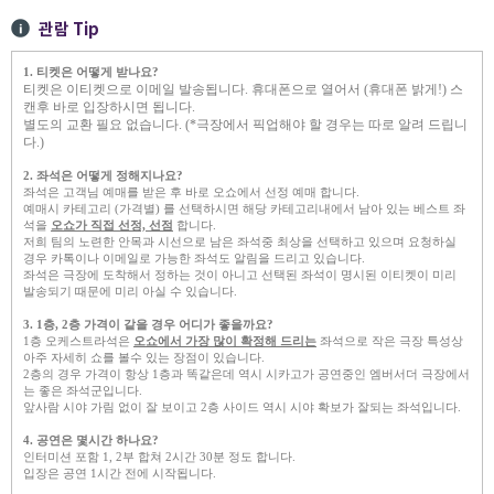
관람 Tip
1. 티켓은 어떻게 받나요?
티켓은 이티켓으로 이메일 발송됩니다. 휴대폰으로 열어서 (휴대폰 밝게!) 스
캔후 바로 입장하시면 됩니다.
별도의 교환 필요 없습니다. (*극장에서 픽업해야 할 경우는 따로 알려 드립니
다.)
2.
좌석은 어떻게 정해지나요?
좌석은 고객님 예매를 받은 후 바로 오쇼에서 선정 예매 합니다.
예매시 카테고리 (가격별) 를 선택하시면 해당 카테고리내에서 남아 있는 베스트 좌
석을
오쇼가 직접 선정, 선점
합니다.
저희 팀의 노련한 안목과 시선으로 남은 좌석중 최상을 선택하고 있으며 요청하실
경우 카톡이나 이메일로 가능한 좌석도 알림을 드리고 있습니다.
좌석은 극장에 도착해서 정하는 것이 아니고 선택된 좌석이 명시된 이티켓이 미리
발송되기 때문에 미리 아실 수 있습니다.
3. 1층, 2층 가격이 같을 경우 어디가 좋을까요?
1층 오케스트라석은
오쇼에서 가장 많이 확정해 드리는
좌석으로 작은 극장 특성상
아주 자세히 쇼를 볼수 있는 장점이 있습니다.
2층의 경우 가격이 항상 1층과 똑같은데 역시 시카고가 공연중인 엠버서더 극장에서
는 좋은 좌석군입니다.
앞사람 시야 가림 없이 잘 보이고 2층 사이드 역시 시야 확보가 잘되는 좌석입니다.
4. 공연은 몇시간 하나요?
인터미션 포함 1, 2부 합쳐 2시간 30분 정도 합니다.
입장은 공연 1시간 전에 시작됩니다.