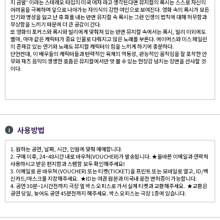
치 금발’ 이라는 스테레오 타입의 미국 여자 라고 생각된다면 뮤지컬의 록시는 스스로 자신의
어려움을 극복하며 앞으로 나아가는 자의식의 강한 여인으로 보여진다. 영화 속의 록시가 모든
인기와 명성을 잃고 난 후 화를 내는 반면 뮤지컬 속 록시는 그런 인생의 법칙에 대해 허무함과
무상함을 느끼기 때문에 더 큰 공감이 간다.
또 영화의 포커스와 록시와 빌리에게 맞춰져 있는 반면 뮤지컬 속에서는 록시, 빌리 이외에도
벨마, 마마 같은 캐릭터가 중요 인물로 다뤄지고 많은 노래를 부른다. 에이머스와 미스 페일린
의 존재감 있는 연기와 노래도 뮤지컬 캐릭터의 힘을 느끼게 하기에 충분하다.
단언컨대, 이 배우들의 캐릭터들과 탄력적인 육체의 역동성, 관능적인 움직임을 잘 포착한 안
무와 재즈 음악의 생생한 호흡은 뮤지컬에서만 맛 볼 수 있는 현장감 넘치는 장면을 선사할 것
이다.
사용방법
1. 원하는 공연, 날짜, 시간, 인원에 맞춰 예매합니다.
2. 구매 이후, 24~48시간 내로 바우쳐(VOUCHER)가 발송됩니다. ★올바른 이메일과 연락처
사용하시고 받은 편지함과 스팸함 모두 확인해주세요!
3. 이메일로 온 바우쳐 (VOUCHER) 또는 티켓(TICKET)을 프린트 또는 모바일로 열고, ID/백
신카드/마스크를 지참해주세요. ★ID는 여권 원본과 미국내 운전 면허증이 가능합니다.
4. 공연 30분~1시간전까지 극장 옆 박스 오피스로 가서 실제 티켓과 교환해주세요. ★교환은
공연 당일, 늦어도 공연 45분전까지 해주세요. 박스 오피스는 극장 1층에 있습니다.