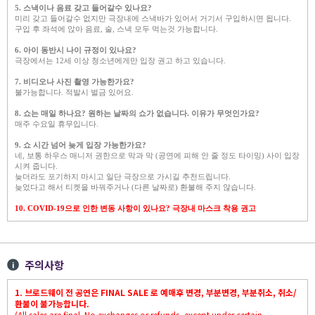
5.
스낵이나 음료 갖고 들어갈수 있나요?
미리 갖고 들어갈수 없지만 극장내에 스낵바가 있어서 거기서 구입하시면 됩니다.
구입 후 좌석에 앉아 음료, 술, 스낵 모두 먹는것 가능합니다.
6.
아이 동반시 나이 규정이 있나요?
극장에서는 12세 이상 청소년에게만 입장 권고 하고 있습니다.
7. 비디오나 사진 촬영 가능한가요?
불가능합니다. 적발시 벌금 있어요.
8. 쇼는 매일 하나요? 원하는 날짜의 쇼가 없습니다. 이유가 무엇인가요?
매주 수요일 휴무입니다.
9. 쇼 시간 넘어 늦게 입장 가능한가요?
네, 보통 하우스 매니저 권한으로 막과 막 (공연에 피해 안 줄 정도 타이밍) 사이 입장
시켜 줍니다.
늦더라도 포기하지 마시고 일단 극장으로 가시길 추천드립니다.
늦었다고 해서 티켓을 바꿔주거나 (다른 날짜로) 환불해 주지 않습니다.
10. COVID-19으로 인한 변동 사항이 있나요? 극장내 마스크 착용 권고
주의사항
1. 브로드웨이 전 공연은 FINAL SALE 로 예매후 변경, 부분변경, 부분취소, 취소/
환불이 불가능합니다.
(All sales are final. No exchanges or refunds, except under certain