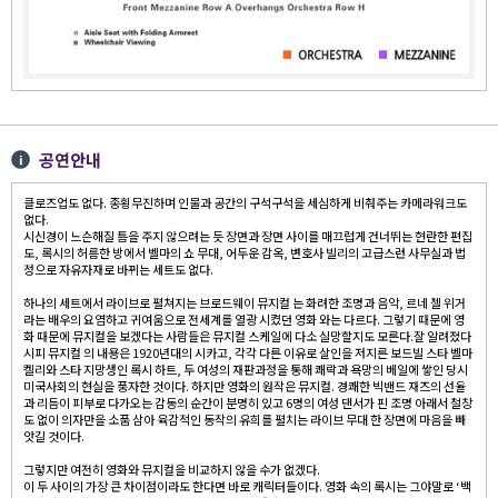
공연안내
클로즈업도 없다. 종횡무진하며 인물과 공간의 구석구석을 세심하게 비춰주는 카메라워크도
없다.
시신경이 느슨해질 틈을 주지 않으려는 듯 장면과 장면 사이를 매끄럽게 건너뛰는 현란한 편집
도, 록시의 허름한 방에서 벨마의 쇼 무대, 어두운 감옥, 변호사 빌리의 고급스런 사무실과 법
정으로 자유자재로 바뀌는 세트도 없다.
하나의 세트에서 라이브로 펼쳐지는 브로드웨이 뮤지컬 는 화려한 조명과 음악, 르네 젤 위거
라는 배우의 요염하고 귀여움으로 전세계를 열광 시켰던 영화 와는 다르다. 그렇기 때문에 영
화 때문에 뮤지컬을 보겠다는 사람들은 뮤지컬 스케일에 다소 실망할지도 모른다.잘 알려졌다
시피 뮤지컬 의 내용은 1920년대의 시카고, 각각 다른 이유로 살인을 저지른 보드빌 스타 벨마
켈리와 스타 지망생인 록시 하트, 두 여성의 재판과정을 통해 쾌락과 욕망의 베일에 쌓인 당시
미국사회의 현실을 풍자한 것이다. 하지만 영화의 원작은 뮤지컬. 경쾌한 빅밴드 재즈의 선율
과 리듬이 피부로 다가오는 감동의 순간이 분명히 있고 6명의 여성 댄서가 핀 조명 아래서 철창
도 없이 의자만을 소품 삼아 육감적인 동작의 유희를 펼치는 라이브 무대 한 장면에 마음을 빼
앗길 것이다.
그렇지만 여전히 영화와 뮤지컬을 비교하지 않을 수가 없겠다.
이 두 사이의 가장 큰 차이점이라도 한다면 바로 캐릭터들이다. 영화 속의 록시는 그야말로 ‘백